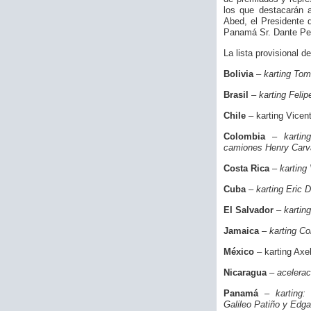
los que destacarán 
Abed, el Presidente
Panamá Sr. Dante Pe
La lista provisional d
Bolivia
–
karting To
Brasil
–
karting Feli
Chile
– karting Vicen
Colombia
–
karti
camiones Henry Carv
Costa Rica
–
karting
Cuba
–
karting Eric
El Salvador
–
kartin
Jamaica
–
karting Co
México
– karting Axe
Nicaragua
–
acelera
Panamá
–
karting
Galileo Patiño y Edg