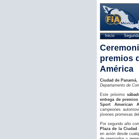
Inicio
Segurida
Ceremoni
premios d
América
Ciudad de Panamá,
Departamento de Com
Este próximo
sábad
entrega de premios
Sport American A
campeones automovil
jóvenes promesas del k
Por segundo año cons
Plaza de la Ciudad
en avión desde cualqu
de premiados y repre