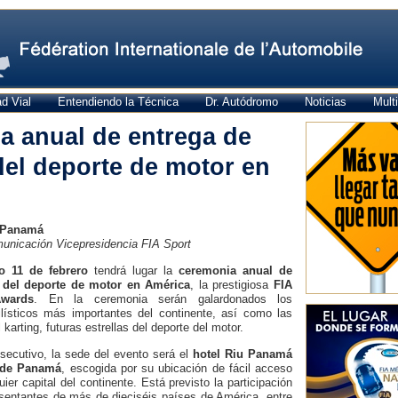
d Vial
Entendiendo la Técnica
Dr. Autódromo
Noticias
Mult
a anual de entrega de
el deporte de motor en
 Panamá
unicación Vicepresidencia FIA Sport
o 11 de febrero
tendrá lugar la
ceremonia anual de
 del deporte de motor en América
, la prestigiosa
FIA
wards
. En la ceremonia serán galardonados los
ísticos más importantes del continente, así como las
arting, futuras estrellas del deporte del motor.
ecutivo, la sede del evento será el
hotel Riu Panamá
 de Panamá
, escogida por su ubicación de fácil acceso
ier capital del continente. Está previsto la participación
sentantes de más de dieciséis países de América, entre