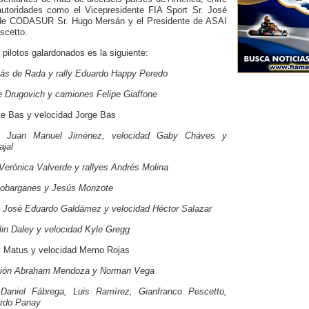
autoridades como el Vicepresidente FIA Sport Sr. José
 de CODASUR Sr. Hugo Mersán y el Presidente de ASAI
scetto.
e pilotos galardonados es la siguiente:
más de Rada y rally Eduardo Happy Peredo
pe Drugovich y camiones Felipe Giaffone
te Bas y velocidad Jorge Bas
ng Juan Manuel Jiménez, velocidad Gaby Cháves y
ajal
 Verónica Valverde y rallyes Andrés Molina
 Dobarganes y Jesús Monzote
g José Eduardo Galdámez y velocidad Héctor Salazar
lin Daley y velocidad Kyle Gregg
l Matus y velocidad Memo Rojas
ción Abraham Mendoza y Norman Vega
: Daniel Fábrega, Luis Ramírez, Gianfranco Pescetto,
ardo Panay